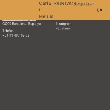
Regalar
Carta
Reservar
CA
i
Direcció
Email
Oskuro Sushi Bar & Robata
os-kuro@derbyhotels.com
Menús
EN
Carrer de València, 271
08009 Barcelona. Espanya
Instagram
ES
@oskuro
Telèfon
+34 93 487 62 62