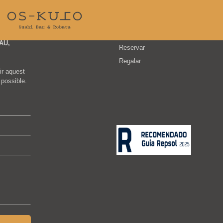
Webmap
Carta i Menús
AU,
Reservar
Regalar
r aquest
 possible.