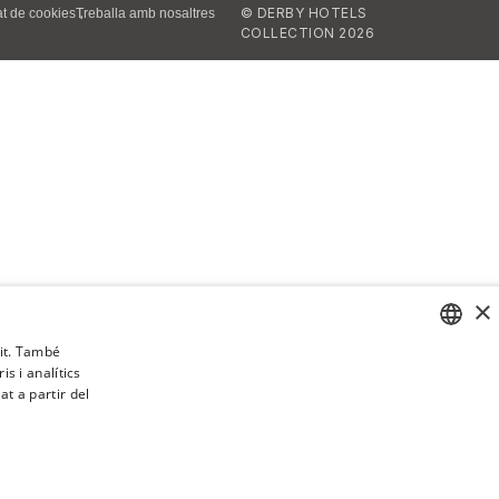
© DERBY HOTELS
tat de cookies
Treballa amb nosaltres
COLLECTION 2026
×
sit. També
s i analítics
SPANISH
t a partir del
ENGLISH
CATALAN
GERMAN