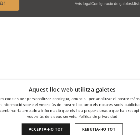
ar
Avís legal
Configuració de galetes
Llis
Aquest lloc web utilitza galetes
em cookies per personalitzar contingut, anuncis i per analitzar el nostre tràn
informació sobre el vostre ús del nostre lloc amb els nostres socis publicitari
ombinar-la amb altra informació que els heu proporcionat o que han recopila
vostre ús dels seus serveis.
Política de privacidad
ACCEPTA-HO TOT
REBUTJA-HO TOT