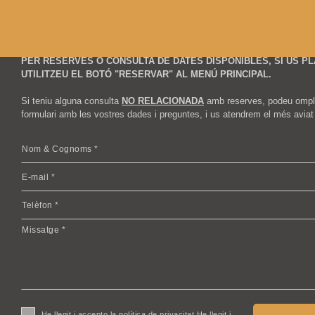
Contacte
PER RESERVES O CONSULTA DE DATES DISPONIBLES, SI US PL
UTILITZEU EL BOTÓ "RESERVAR" AL MENÚ PRINCIPAL.
Si teniu alguna consulta
NO RELACIONADA
amb reserves, podeu ompli
formulari amb les vostres dades i preguntes, i us atendrem el més aviat
He llegit i accepto la política de privacitat
He llegit i