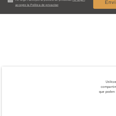
Envi
accepto la Política de privacitat
Utilitz
compartim 
que poden c